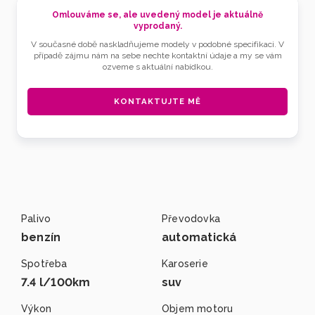
Omlouváme se, ale uvedený model je aktuálně
vyprodaný.
V současné době naskladňujeme modely v podobné specifikaci. V
případě zájmu nám na sebe nechte kontaktní údaje a my se vám
ozveme s aktuální nabídkou.
KONTAKTUJTE MĚ
Palivo
Převodovka
benzín
automatická
Spotřeba
Karoserie
7.4 l/100km
suv
Výkon
Objem motoru