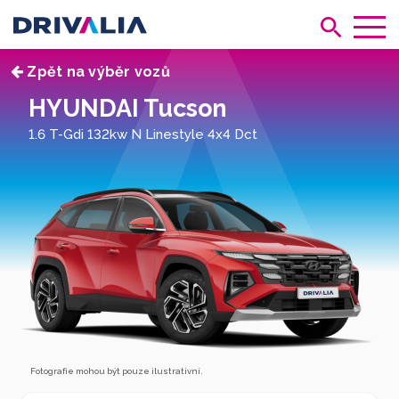
Zpět na výběr vozů
HYUNDAI Tucson
1.6 T-Gdi 132kw N Linestyle 4x4 Dct
Fotografie mohou být pouze ilustrativní.