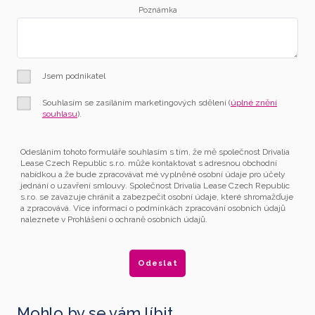
Poznámka
Jsem podnikatel
Souhlasím se zasíláním marketingových sdělení (
úplné znění
souhlasu
).
Odesláním tohoto formuláře souhlasím s tím, že mě společnost Drivalia
Lease Czech Republic s.r.o. může kontaktovat s adresnou obchodní
nabídkou a že bude zpracovávat mé vyplněné osobní údaje pro účely
jednání o uzavření smlouvy. Společnost Drivalia Lease Czech Republic
s.r.o. se zavazuje chránit a zabezpečit osobní údaje, které shromažďuje
a zpracovává. Více informací o podmínkách zpracování osobních údajů
naleznete v Prohlášení o ochraně osobních údajů.
Mohlo by se vám líbit