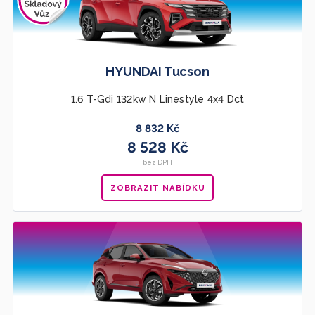
HYUNDAI Tucson
1.6 T-Gdi 132kw N Linestyle 4x4 Dct
8 832 Kč
8 528 Kč
bez DPH
ZOBRAZIT NABÍDKU