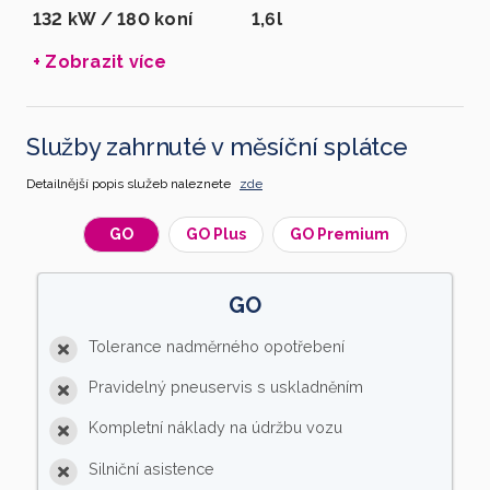
132 kW / 180 koní
1,6l
+ Zobrazit více
Služby zahrnuté v měsíční splátce
Detailnější popis služeb naleznete
zde
GO
GO Plus
GO Premium
GO
Tolerance nadměrného opotřebení
Pravidelný pneuservis s uskladněním
Kompletní náklady na údržbu vozu
Silniční asistence