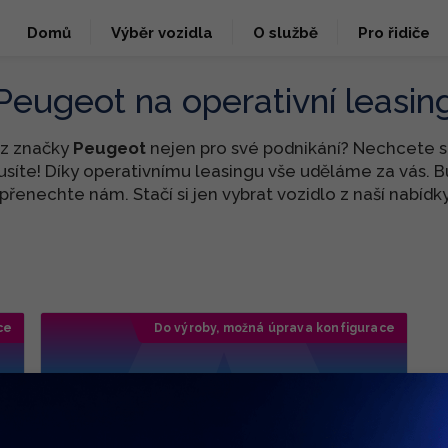
Domů
Výběr vozidla
O službě
Pro řidiče
Peugeot na operativní leasin
ůz značky
Peugeot
nejen pro své podnikání? Nechcete se
usíte! Díky operativnímu leasingu vše uděláme za vás. B
přenechte nám. Stačí si jen vybrat vozidlo z naší nabídky
ce
Do výroby, možná úprava konfigurace