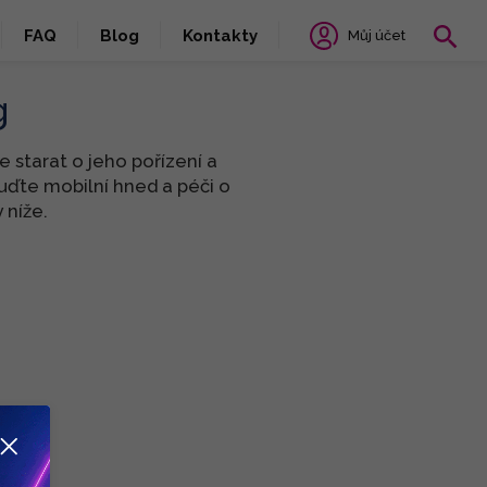
FAQ
Blog
Kontakty
Můj účet
g
 starat o jeho pořízení a
uďte mobilní hned a péči o
 níže.