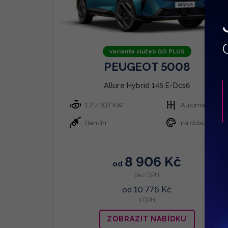
varianta služeb GO PLUS
PEUGEOT 5008
Allure Hybrid 145 E-Dcs6
1.2 / 107 kW
Automatická
Benzín
na dotaz
8 906 Kč
od
bez DPH
10 776 Kč
od
s DPH
ZOBRAZIT NABÍDKU