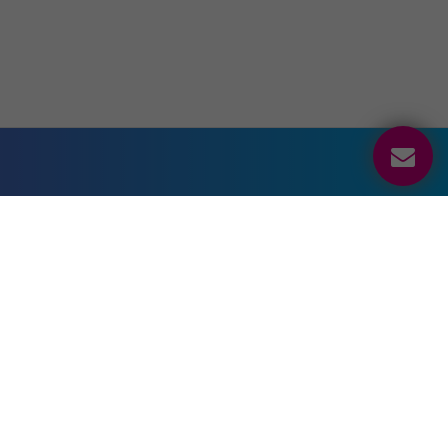
Sociální sítě
Kontakt
+420 222 829 399
Drivalia Lease Czech
Republic
Bucharova 1423/6
158 00 Praha 5
Česká republika