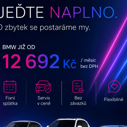
varianta služeb GO PLUS
PEUGEOT 408
Allure Hybrid 145 E-Dcs6
1.2 / 107 kW
Automatická
Benzín
na dotaz
9 610 Kč
od
bez DPH
11 628 Kč
od
s DPH
ZOBRAZIT NABÍDKU