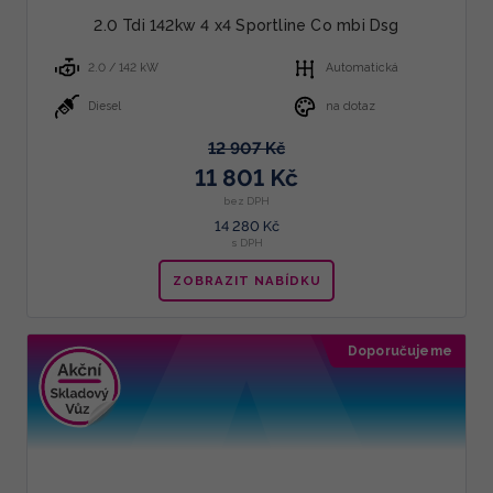
2.0 Tdi 142kw 4 x4 Sportline Co mbi Dsg
2.0 / 142 kW
Automatická
Diesel
na dotaz
12 907 Kč
11 801 Kč
bez DPH
14 280 Kč
s DPH
ZOBRAZIT NABÍDKU
Doporučujeme