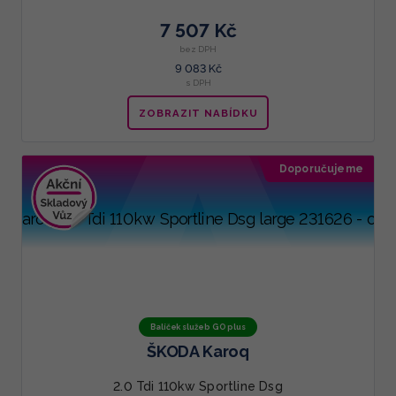
7 507 Kč
bez DPH
9 083 Kč
s DPH
ZOBRAZIT NABÍDKU
Doporučujeme
Balíček služeb GO plus
ŠKODA Karoq
2.0 Tdi 110kw Sportline Dsg