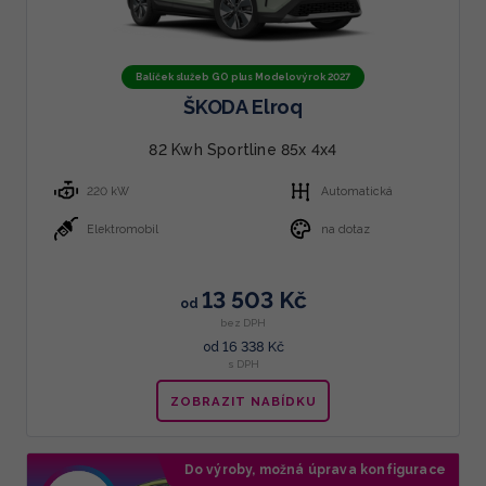
Balíček služeb GO plus Modelový rok 2027
ŠKODA Elroq
82 Kwh Sportline 85x 4x4
220 kW
Automatická
Elektromobil
na dotaz
13 503 Kč
od
bez DPH
16 338 Kč
od
s DPH
ZOBRAZIT NABÍDKU
Do výroby, možná úprava konfigurace
Doporučujeme