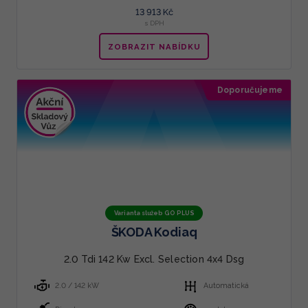
13 913 Kč
s DPH
ZOBRAZIT NABÍDKU
Doporučujeme
Varianta služeb GO PLUS
ŠKODA Kodiaq
2.0 Tdi 142 Kw Excl. Selection 4x4 Dsg
2.0 / 142 kW
Automatická