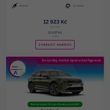
Benzín
na dotaz
12 923 Kč
bez DPH
15 637 Kč
s DPH
ZOBRAZIT NABÍDKU
Do výroby, možná úprava konfigurace
Doporučujeme
Balíček služeb GO plus Modelový rok 2027