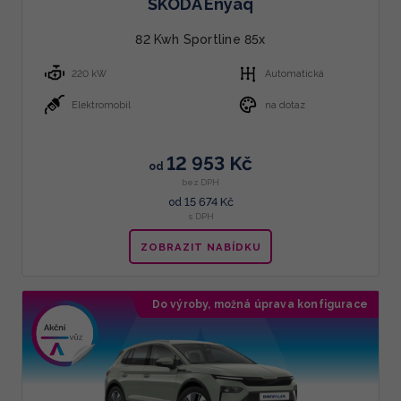
ŠKODA Enyaq
82 Kwh Sportline 85x
220 kW
Automatická
Elektromobil
na dotaz
12 953 Kč
od
bez DPH
15 674 Kč
od
s DPH
ZOBRAZIT NABÍDKU
Do výroby, možná úprava konfigurace
Doporučujeme