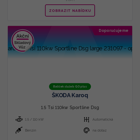
ZOBRAZIT NABÍDKU
Doporučujeme
Balíček služeb GO plus
ŠKODA Karoq
1.5 Tsi 110kw Sportline Dsg
1.5 / 110 kW
Automatická
Benzín
na dotaz