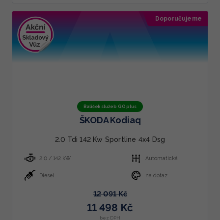
Doporučujeme
Balíček služeb GO plus
ŠKODA Kodiaq
2.0 Tdi 142 Kw Sportline 4x4 Dsg
2.0 / 142 kW
Automatická
Diesel
na dotaz
12 091 Kč
11 498 Kč
bez DPH