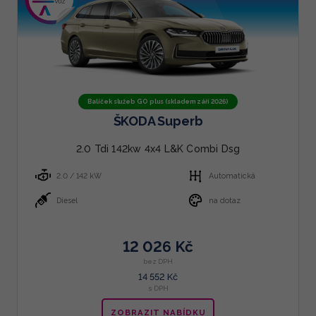
Balíček služeb GO plus (skladem září 2026)
ŠKODA Superb
2.0 Tdi 142kw 4x4 L&K Combi Dsg
2.0 / 142 kW
Automatická
Diesel
na dotaz
12 026 Kč
bez DPH
14 552 Kč
s DPH
ZOBRAZIT NABÍDKU