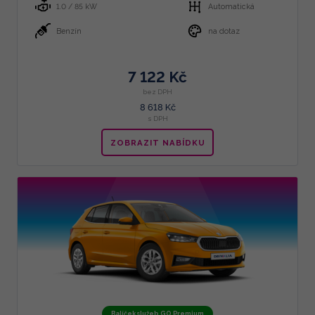
1.0 / 85 kW
Automatická
Benzín
na dotaz
7 122 Kč
bez DPH
8 618 Kč
s DPH
ZOBRAZIT NABÍDKU
Balíček služeb GO Premium