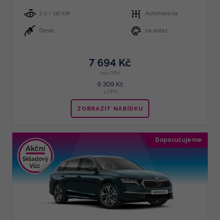
2.0 / 110 kW
Automatická
Diesel
na dotaz
7 694 Kč
bez DPH
9 309 Kč
s DPH
ZOBRAZIT NABÍDKU
Doporučujeme