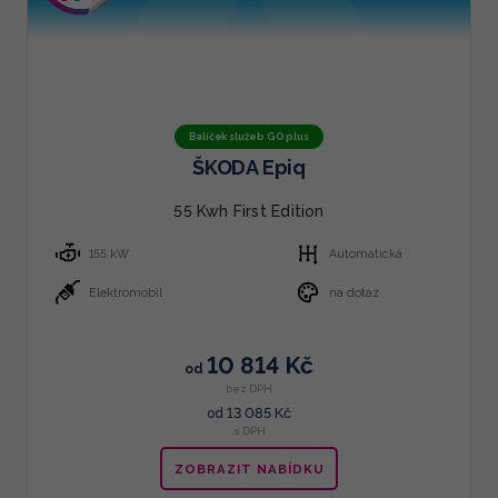
Balíček služeb GO plus
ŠKODA Epiq
55 Kwh First Edition
155 kW
Automatická
Elektromobil
na dotaz
10 814 Kč
od
bez DPH
13 085 Kč
od
s DPH
ZOBRAZIT NABÍDKU