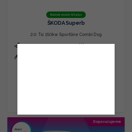
Balíček služeb GO plus
ŠKODA Superb
2.0 Tsi 150kw Sportline Combi Dsg
2.0 / 150 kW
Automatická
Benzín
11 969 Kč
bez DPH
14 483 Kč
s DPH
ZOBRAZIT NABÍDKU
Doporučujeme