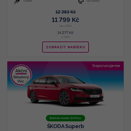
Diesel
na dotaz
12 383 Kč
11 799 Kč
bez DPH
14 277 Kč
s DPH
ZOBRAZIT NABÍDKU
Doporučujeme
Balíček služeb GO Plus
ŠKODA Superb