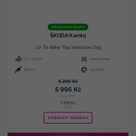
Balíček služeb GO plus
ŠKODA Kamiq
1.0 Tsi 85kw Top Selection Dsg
1.0 / 85 kW
Automatická
Benzín
na dotaz
6 290 Kč
5 996 Kč
bez DPH
7 255 Kč
s DPH
ZOBRAZIT NABÍDKU