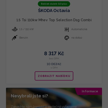
Balíček služeb GO plus
ŠKODA Octavia
1.5 Tsi 110kw Mhev Top Selection Dsg Combi
1.5 / 110 kW
Automatická
Benzín
na dotaz
8 317 Kč
bez DPH
10 063 Kč
s DPH
ZOBRAZIT NABÍDKU
Informace
Nevybrali jste si?
Zanechte nám kontakt a společně vybereme