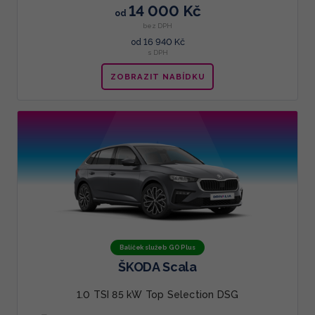
14 000 Kč
od
bez DPH
16 940 Kč
od
s DPH
ZOBRAZIT NABÍDKU
Balíček služeb GO Plus
ŠKODA Scala
1.0 TSI 85 kW Top Selection DSG