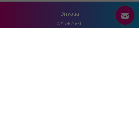
Drivalia
O Společnosti
Reference
Kariéra
Práva k osobním údajům
Pro média
Ochrana osobních údajů
Správa nastavení cookies
Vozidla
Alpine
Audi
BMW
Cupra
DS
Ford
Hyundai
KIA