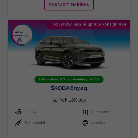
ZOBRAZIT NABÍDKU
Do výroby, možná úprava konfigurace
Doporučujeme
Balíček služeb GO plus Modelový rok 2027
ŠKODA Enyaq
82 Kwh L&K 85x
220 kW
Automatická
Elektromobil
na dotaz