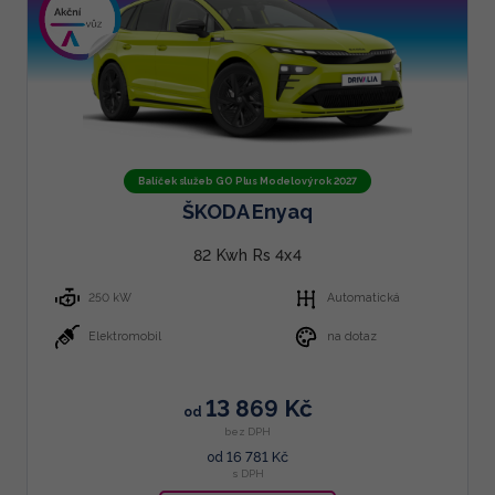
Balíček služeb GO Plus Modelový rok 2027
ŠKODA Enyaq
82 Kwh Rs 4x4
250 kW
Automatická
Elektromobil
na dotaz
13 869 Kč
od
bez DPH
16 781 Kč
od
s DPH