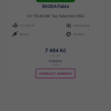
ŠKODA Fabia
1.0 TSI 85 kW Top Selection DSG
1.0 / 85 kW
Automatická
Benzín
na dotaz
7 494 Kč
bez DPH
9 068 Kč
s DPH
ZOBRAZIT NABÍDKU