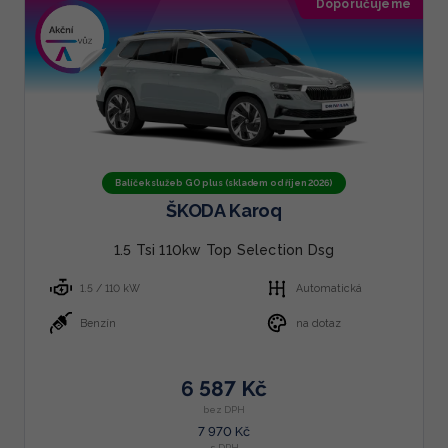
Doporučujeme
Balíček služeb GO plus (skladem od říjen 2026)
ŠKODA Karoq
1.5 Tsi 110kw Top Selection Dsg
1.5 / 110 kW
Automatická
Benzín
na dotaz
6 587 Kč
bez DPH
7 970 Kč
s DPH