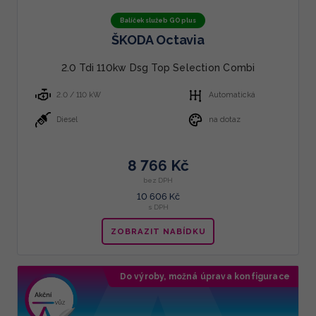
Balíček služeb GO plus
ŠKODA Octavia
2.0 Tdi 110kw Dsg Top Selection Combi
2.0 / 110 kW
Automatická
Diesel
na dotaz
8 766 Kč
bez DPH
10 606 Kč
s DPH
ZOBRAZIT NABÍDKU
Do výroby, možná úprava konfigurace
Doporučujeme