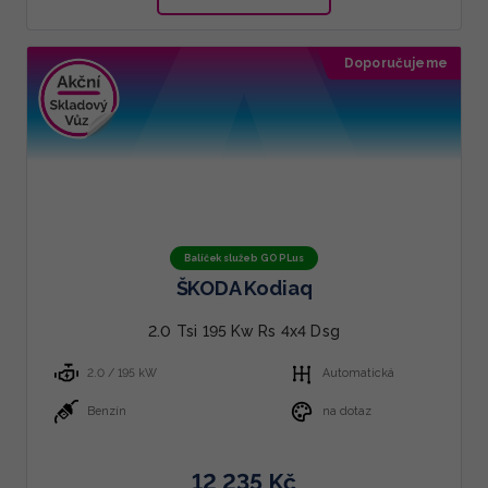
Doporučujeme
Balíček služeb GO PLus
ŠKODA Kodiaq
2.0 Tsi 195 Kw Rs 4x4 Dsg
2.0 / 195 kW
Automatická
Benzín
na dotaz
12 235 Kč