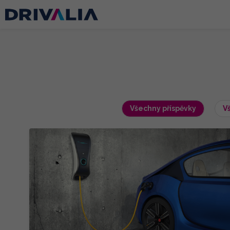
Všechny příspěvky
V