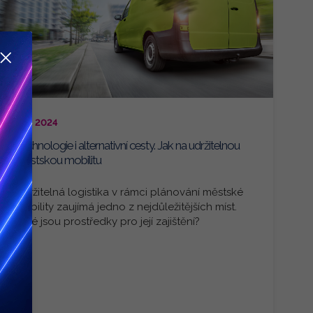
5. 2. 2024
Technologie i alternativní cesty. Jak na udržitelnou
městskou mobilitu
Udržitelná logistika v rámci plánování městské
mobility zaujímá jedno z nejdůležitějších míst.
Jaké jsou prostředky pro její zajištění?