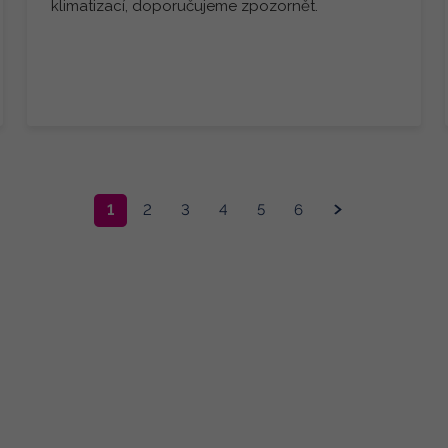
klimatizací, doporučujeme zpozornět.
1
2
3
4
5
6