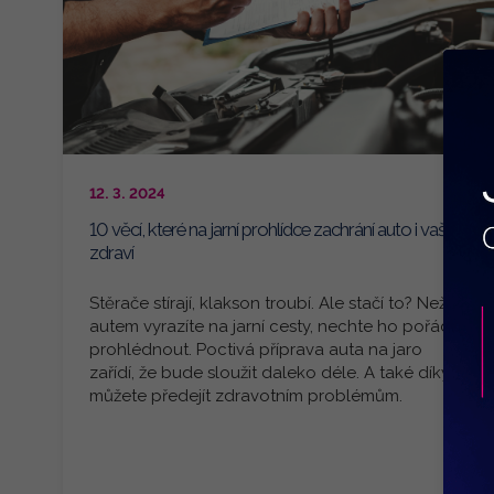
12. 3. 2024
10 věcí, které na jarní prohlídce zachrání auto i vaše
zdraví
Stěrače stírají, klakson troubí. Ale stačí to? Než s
autem vyrazíte na jarní cesty, nechte ho pořádně
prohlédnout. Poctivá příprava auta na jaro
zařídí, že bude sloužit daleko déle. A také díky ní
můžete předejít zdravotním problémům.