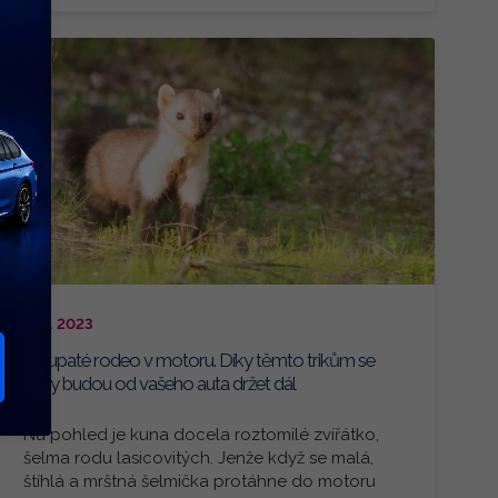
2. 6. 2023
Chlupaté rodeo v motoru. Díky těmto trikům se
kuny budou od vašeho auta držet dál
Na pohled je kuna docela roztomilé zvířátko,
šelma rodu lasicovitých. Jenže když se malá,
štíhlá a mrštná šelmička protáhne do motoru