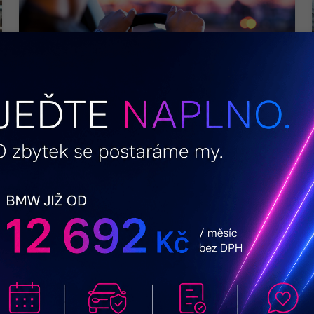
27. 2. 2024
Novinky v zákoně: Na úřad nemusíte, za dálničku si
připlatíte a vyznáte se v pokutách
Na silnici potkáte nezletilé i nové značky, řidičák
necháte doma a úřadům se vyhnete. Rok 2024
přináší řadu novinek pro řidiče, majitele i
provozovatele vozidel. Shrnujeme, co všechno
vás letos na cestách potká.