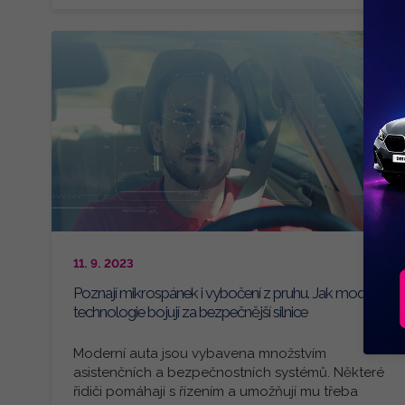
11. 9. 2023
Poznají mikrospánek i vybočení z pruhu. Jak moderní
technologie bojují za bezpečnější silnice
Moderní auta jsou vybavena množstvím
asistenčních a bezpečnostních systémů. Některé
řidiči pomáhají s řízením a umožňují mu třeba