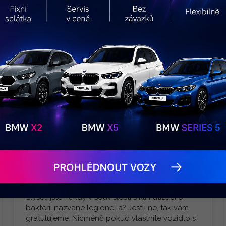
20. 6. 2023
Klimatizace ve vašem autě v 7 krocích. Jak se o ni
starat, aby fungovala na jedničku?
Slyšeli jste někdy v souvislosti s klimatizací o
bakterii nazvané legionella? Jestli ne, tak vám
gratulujeme. Nicméně pokud vlastníte vozidlo s