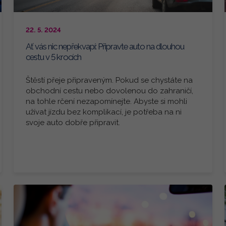
22. 5. 2024
Ať vás nic nepřekvapí: Připravte auto na dlouhou
cestu v 5 krocích
Štěstí přeje připraveným. Pokud se chystáte na
obchodní cestu nebo dovolenou do zahraničí,
na tohle rčení nezapomínejte. Abyste si mohli
užívat jízdu bez komplikací, je potřeba na ni
svoje auto dobře připravit.