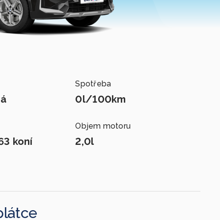
Spotřeba
ká
0l/100km
Objem motoru
63 koní
2,0l
plátce