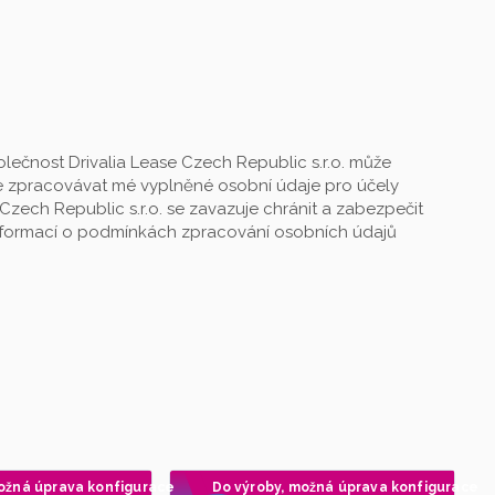
lečnost Drivalia Lease Czech Republic s.r.o. může
 zpracovávat mé vyplněné osobní údaje pro účely
Czech Republic s.r.o. se zavazuje chránit a zabezpečit
informací o podmínkách zpracování osobních údajů
ožná úprava konfigurace
Do výroby, možná úprava konfigurace
Doporučujeme