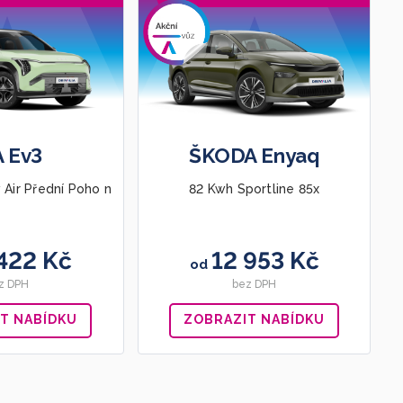
A Ev3
ŠKODA Enyaq
 Air Přední Poho n
82 Kwh Sportline 85x
422 Kč
12 953 Kč
od
z DPH
bez DPH
T NABÍDKU
ZOBRAZIT NABÍDKU