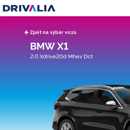
Zpět na výběr vozů
BMW X1
2.0 Xdrive20d Mhev Dct