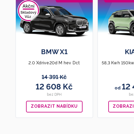
BMW X1
KI
2.0 Xdrive20d M hev Dct
58,3 Kwh 150kw
14 391 Kč
12 608 Kč
12 
od
bez DPH
be
ZOBRAZIT NABÍDKU
ZOBRAZI