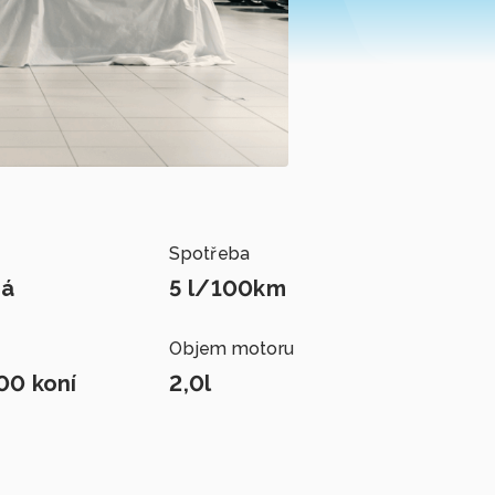
Spotřeba
ká
5 l/100km
Objem motoru
00 koní
2,0l