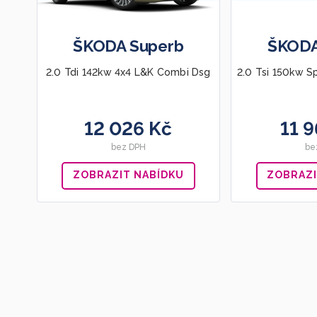
ŠKODA Superb
ŠKODA
2.0 Tdi 142kw 4x4 L&K Combi Dsg
2.0 Tsi 150kw S
12 026 Kč
11 
bez DPH
be
ZOBRAZIT NABÍDKU
ZOBRAZI