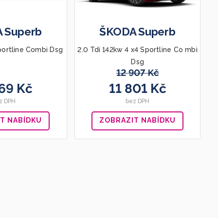
 Superb
ŠKODA Superb
portline Combi Dsg
2.0 Tdi 142kw 4 x4 Sportline Co mbi
Dsg
12 907 Kč
969 Kč
11 801 Kč
z DPH
bez DPH
T NABÍDKU
ZOBRAZIT NABÍDKU