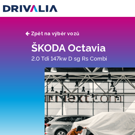
Zpět na výběr vozů
ŠKODA Octavia
2.0 Tdi 147kw D sg Rs Combi