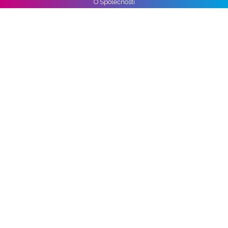
O Společnosti
Reference
Kariéra
Práva k osobním údajům
Pro média
Ochrana osobních údajů
Správa nastavení cookies
Vozidla
Alpine
Audi
BMW
Cupra
DS
Ford
Hyundai
KIA
Mercedes-benz
Nissan
Opel
Peugeot
Škoda
Toyota