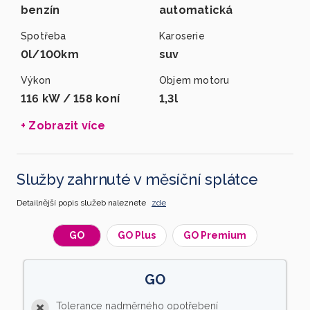
benzín
automatická
Spotřeba
Karoserie
0l/100km
suv
Výkon
Objem motoru
116 kW / 158 koní
1,3l
+ Zobrazit více
Služby zahrnuté v měsíční splátce
Detailnější popis služeb naleznete
zde
GO
GO Plus
GO Premium
GO
Tolerance nadměrného opotřebení