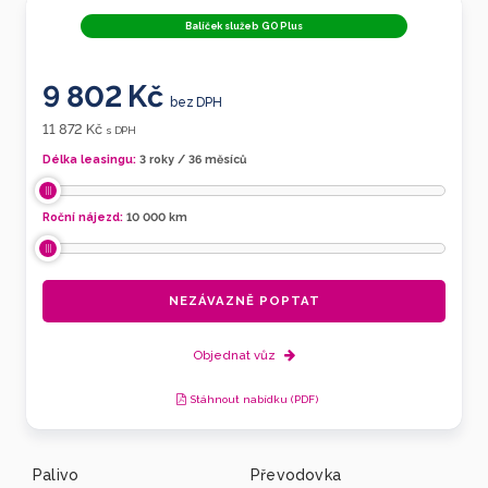
Balíček služeb GO Plus
9 802 Kč
bez DPH
11 872 Kč
s DPH
Délka leasingu:
3 roky / 36 měsíců
Roční nájezd:
10 000
km
NEZÁVAZNĚ POPTAT
Objednat vůz
Stáhnout nabídku (PDF)
Palivo
Převodovka