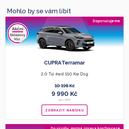
Mohlo by se vám líbit
Doporučujeme
CUPRA Terramar
2.0 Tsi 4wd 150 Kw Dsg
10 198 Kč
9 990 Kč
bez DPH
ZOBRAZIT NABÍDKU
Do výroby, možná úprava konfigurace
Doporučujeme