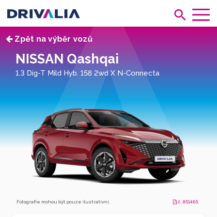
Zpět na výběr vozů
NISSAN Qashqai
1.3 Dig-T Mild Hyb. 158 2wd X N-Connecta
Fotografie mohou být pouze ilustrativní.
č. 851465