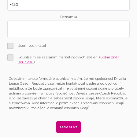
Poznámka
Jsem podnikatel
Souhlasím se zasíláním marketingových sdělení (
úplné znění
souhlasu
).
Odesláním tohoto formuláře souhlasím s tím, že mě společnost Drivalia
Lease Czech Republic s.r.o. může kontaktovat s adresnou obchodní
nabídkou a že bude zpracovávat mé vyplněné osobní údaje pro účely
jednání o uzavření smlouvy. Společnost Drivalia Lease Czech Republic
s.r.o. se zavazuje chránit a zabezpečit osobní údaje, které shromažďuje
a zpracovává. Více informací o podmínkách zpracování osobních údajů
naleznete v Prohlášení o ochraně osobních údajů.