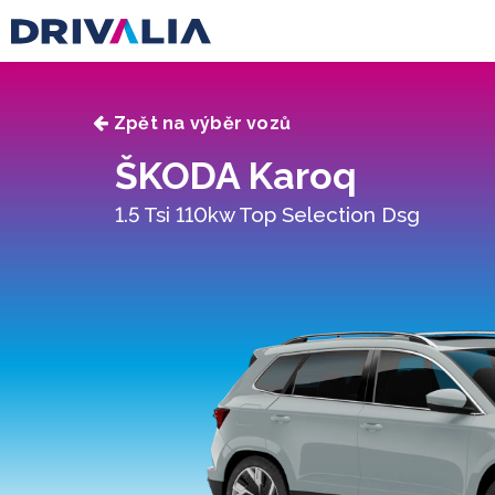
Zpět na výběr vozů
ŠKODA Karoq
1.5 Tsi 110kw Top Selection Dsg