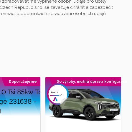
 zpracovávat mé vyplněné osobní údaje pro účely
Czech Republic s.r.o. se zavazuje chránit a zabezpečit
informací o podmínkách zpracování osobních údajů
Doporučujeme
Do výroby, možná úprava konfigurace
Doporučujeme