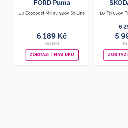
FORD Puma
ŠKOD
1.0 Ecoboost Mh ev 92kw St-Line
1.0 Tsi 85kw 
6 2
6 189 Kč
5 9
bez DPH
be
ZOBRAZIT NABÍDKU
ZOBRAZI