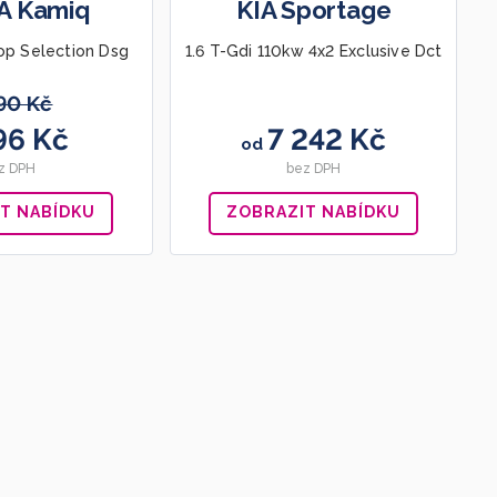
A Kamiq
KIA Sportage
Top Selection Dsg
1.6 T-Gdi 110kw 4x2 Exclusive Dct
90 Kč
96 Kč
7 242 Kč
od
z DPH
bez DPH
T NABÍDKU
ZOBRAZIT NABÍDKU