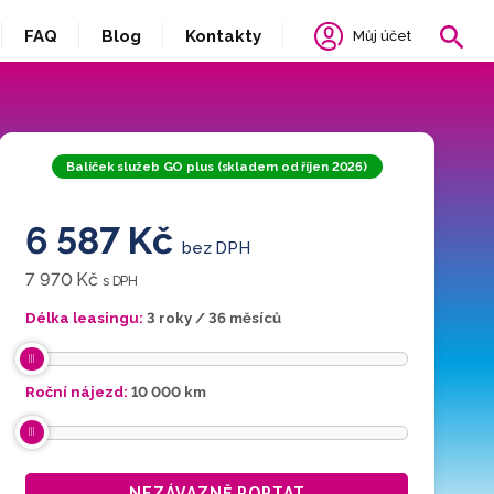
FAQ
Blog
Kontakty
Můj účet
Balíček služeb GO plus (skladem od říjen 2026)
6 587 Kč
bez DPH
7 970 Kč
s DPH
Délka leasingu:
3 roky / 36 měsíců
Roční nájezd:
10 000
km
NEZÁVAZNĚ POPTAT