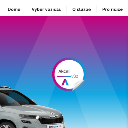
Domů
Výběr vozidla
O službě
Pro řidiče