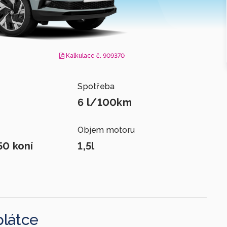
Kalkulace
č. 909370
Spotřeba
6 l/100km
Objem motoru
50 koní
1,5l
plátce