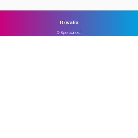
Drivalia
O Společnosti
Reference
Kariéra
Práva k osobním údajům
Pro média
Ochrana osobních údajů
Správa nastavení cookies
Vozidla
Alpine
Audi
BMW
Cupra
DS
Ford