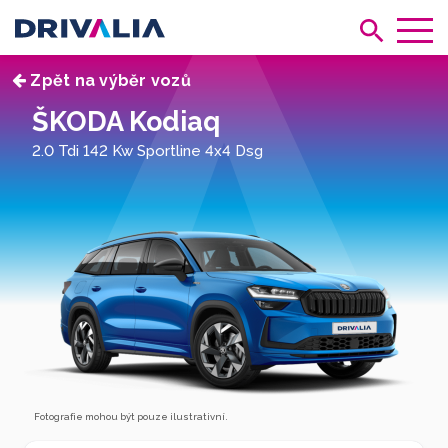
Zpět na výběr vozů
ŠKODA Kodiaq
2.0 Tdi 142 Kw Sportline 4x4 Dsg
Fotografie mohou být pouze ilustrativní.