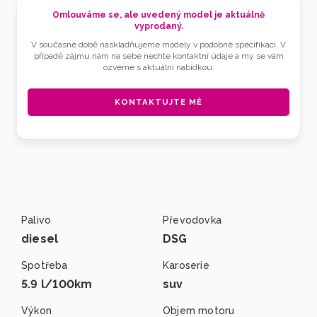
Omlouváme se, ale uvedený model je aktuálně
vyprodaný.
V současné době naskladňujeme modely v podobné specifikaci. V
případě zájmu nám na sebe nechte kontaktní údaje a my se vám
ozveme s aktuální nabídkou.
KONTAKTUJTE MĚ
Palivo
Převodovka
diesel
DSG
Spotřeba
Karoserie
5.9 l/100km
suv
Výkon
Objem motoru