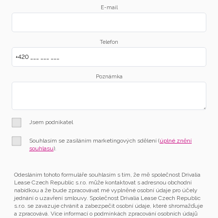
E-mail
Telefon
Poznámka
Jsem podnikatel
Souhlasím se zasíláním marketingových sdělení (
úplné znění
souhlasu
).
Odesláním tohoto formuláře souhlasím s tím, že mě společnost Drivalia
Lease Czech Republic s.r.o. může kontaktovat s adresnou obchodní
nabídkou a že bude zpracovávat mé vyplněné osobní údaje pro účely
jednání o uzavření smlouvy. Společnost Drivalia Lease Czech Republic
s.r.o. se zavazuje chránit a zabezpečit osobní údaje, které shromažďuje
a zpracovává. Více informací o podmínkách zpracování osobních údajů