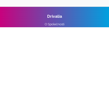
Drivalia
O Společnosti
Reference
Kariéra
Práva k osobním údajům
Pro média
Ochrana osobních údajů
Správa nastavení cookies
Vozidla
Alpine
Audi
BMW
Cupra
DS
Ford