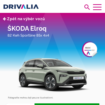
Zpět na výběr vozů
ŠKODA Elroq
82 Kwh Sportline 85x 4x4
Fotografie mohou být pouze ilustrativní.