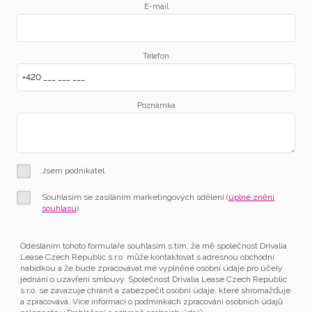
E-mail
Telefon
Poznámka
Jsem podnikatel
Souhlasím se zasíláním marketingových sdělení (
úplné znění
souhlasu
).
Odesláním tohoto formuláře souhlasím s tím, že mě společnost Drivalia
Lease Czech Republic s.r.o. může kontaktovat s adresnou obchodní
nabídkou a že bude zpracovávat mé vyplněné osobní údaje pro účely
jednání o uzavření smlouvy. Společnost Drivalia Lease Czech Republic
s.r.o. se zavazuje chránit a zabezpečit osobní údaje, které shromažďuje
a zpracovává. Více informací o podmínkách zpracování osobních údajů