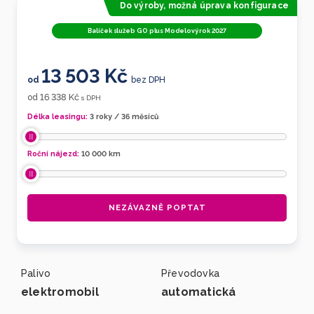
Do výroby, možná úprava konfigurace
Balíček služeb GO plus Modelový rok 2027
13 503 Kč
od
bez DPH
16 338 Kč
od
s DPH
Délka leasingu:
3 roky / 36 měsíců
Roční nájezd:
10 000
km
NEZÁVAZNĚ POPTAT
Palivo
Převodovka
elektromobil
automatická