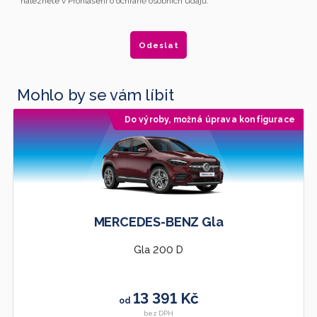
naleznete v Prohlášení o ochraně osobních údajů.
Mohlo by se vám líbit
Do výroby, možná úprava konfigurace
MERCEDES-BENZ Gla
Gla 200 D
13 391 Kč
od
bez DPH