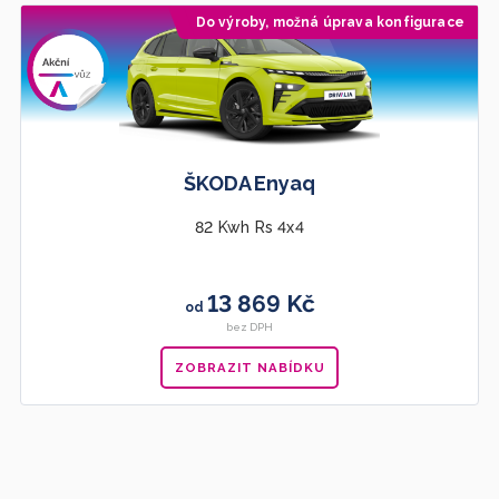
Do výroby, možná úprava konfigurace
Doporučujeme
ŠKODA Enyaq
82 Kwh Rs 4x4
13 869 Kč
od
bez DPH
ZOBRAZIT NABÍDKU