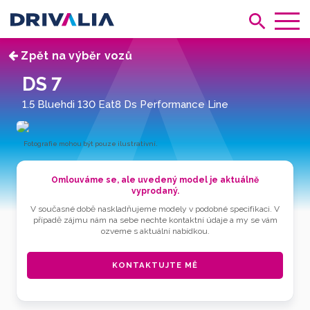
Zpět na výběr vozů
DS 7
1.5 Bluehdi 130 Eat8 Ds Performance Line
Fotografie mohou být pouze ilustrativní.
Omlouváme se, ale uvedený model je aktuálně
vyprodaný.
V současné době naskladňujeme modely v podobné specifikaci. V
případě zájmu nám na sebe nechte kontaktní údaje a my se vám
ozveme s aktuální nabídkou.
KONTAKTUJTE MĚ