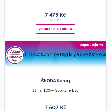
7 475 Kč
bez DPH
ZOBRAZIT NABÍDKU
Doporučujeme
ŠKODA Karoq
1.5 Tsi 110kw Sportline Dsg
7 507 Kč