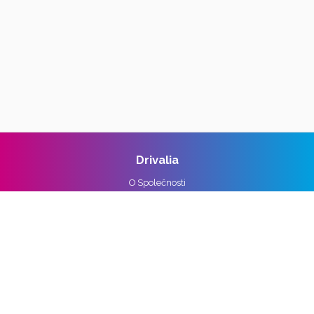
Drivalia
O Společnosti
Reference
Kariéra
Práva k osobním údajům
Pro média
Ochrana osobních údajů
Správa nastavení cookies