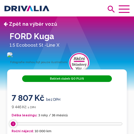
Zpět na výběr vozů
FORD Kuga
1.5 Ecoboost St -Line X
Fotografie mohou být pouze ilustrativní.
č. 912757
Balíček služeb GO PLUS
7 807 Kč
bez DPH
9 446 Kč
s DPH
Délka leasingu:
3 roky / 36 měsíců
Roční nájezd:
10 000
km