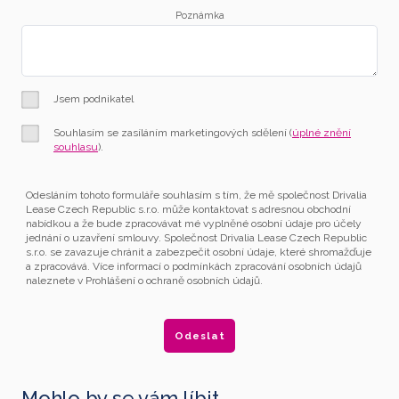
Poznámka
Jsem podnikatel
Souhlasím se zasíláním marketingových sdělení (
úplné znění
souhlasu
).
Odesláním tohoto formuláře souhlasím s tím, že mě společnost Drivalia
Lease Czech Republic s.r.o. může kontaktovat s adresnou obchodní
nabídkou a že bude zpracovávat mé vyplněné osobní údaje pro účely
jednání o uzavření smlouvy. Společnost Drivalia Lease Czech Republic
s.r.o. se zavazuje chránit a zabezpečit osobní údaje, které shromažďuje
a zpracovává. Více informací o podmínkách zpracování osobních údajů
naleznete v Prohlášení o ochraně osobních údajů.
Mohlo by se vám líbit