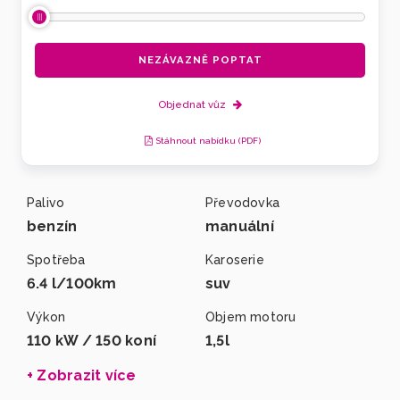
NEZÁVAZNĚ POPTAT
Objednat vůz
Stáhnout nabídku (PDF)
Palivo
Převodovka
benzín
manuální
Spotřeba
Karoserie
6.4 l/100km
suv
Výkon
Objem motoru
110 kW / 150 koní
1,5l
+ Zobrazit více