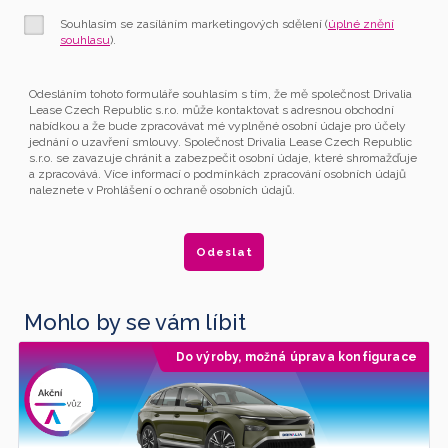
Souhlasím se zasíláním marketingových sdělení (
úplné znění
souhlasu
).
Odesláním tohoto formuláře souhlasím s tím, že mě společnost Drivalia
Lease Czech Republic s.r.o. může kontaktovat s adresnou obchodní
nabídkou a že bude zpracovávat mé vyplněné osobní údaje pro účely
jednání o uzavření smlouvy. Společnost Drivalia Lease Czech Republic
s.r.o. se zavazuje chránit a zabezpečit osobní údaje, které shromažďuje
a zpracovává. Více informací o podmínkách zpracování osobních údajů
naleznete v Prohlášení o ochraně osobních údajů.
Mohlo by se vám líbit
Do výroby, možná úprava konfigurace
Doporučujeme