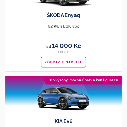
ŠKODA Enyaq
82 Kwh L&K 85x
14 000 Kč
od
bez DPH
ZOBRAZIT NABÍDKU
Do výroby, možná úprava konfigurace
KIA Ev6