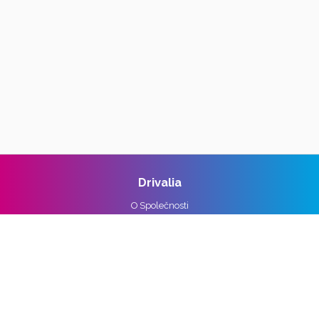
Drivalia
O Společnosti
Reference
Kariéra
Práva k osobním údajům
Pro média
Ochrana osobních údajů