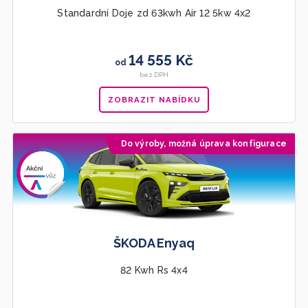
Standardní Doje zd 63kwh Air 12 5kw 4x2
14 555 Kč
od
bez DPH
ZOBRAZIT NABÍDKU
Do výroby, možná úprava konfigurace
Doporučujeme
ŠKODA Enyaq
82 Kwh Rs 4x4