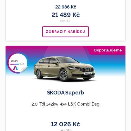
22 986 Kč
21 489 Kč
bez DPH
ZOBRAZIT NABÍDKU
Doporučujeme
ŠKODA Superb
2.0 Tdi 142kw 4x4 L&K Combi Dsg
12 026 Kč
bez DPH