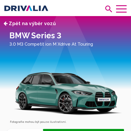
Zpět na výběr vozů
BMW Series 3
3.0 M3 Competit ion M Xdrive At Touring
Fotografie mohou být pouze ilustrativní.