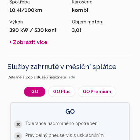
Spotřeba
Karoserie
10.4l/100km
kombi
Výkon
Objem motoru
390 kW / 530 koní
3,0l
+ Zobrazit více
Služby zahrnuté v měsíční splátce
Detailnější popis služeb naleznete
zde
GO
GO Plus
GO Premium
GO
Tolerance nadměrného opotřebení
Pravidelný pneuservis s uskladněním