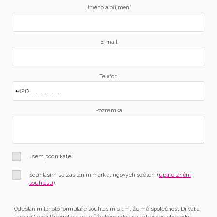
Jméno a příjmení
E-mail
Telefon
Poznámka
Jsem podnikatel
Souhlasím se zasíláním marketingových sdělení (
úplné znění
souhlasu
).
Odesláním tohoto formuláře souhlasím s tím, že mě společnost Drivalia
Lease Czech Republic s.r.o. může kontaktovat s adresnou obchodní