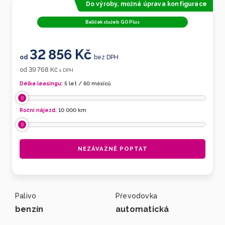
Do výroby, možná úprava konfigurace
Balíček služeb GO Plus
32 856 Kč
od
bez DPH
39 768 Kč
od
s DPH
Délka leasingu:
5 let / 60 měsíců
Roční nájezd:
10 000
km
NEZÁVAZNĚ POPTAT
Palivo
Převodovka
benzín
automatická