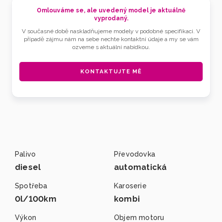
Omlouváme se, ale uvedený model je aktuálně
vyprodaný.
V současné době naskladňujeme modely v podobné specifikaci. V
případě zájmu nám na sebe nechte kontaktní údaje a my se vám
ozveme s aktuální nabídkou.
KONTAKTUJTE MĚ
Palivo
Převodovka
diesel
automatická
Spotřeba
Karoserie
0l/100km
kombi
Výkon
Objem motoru