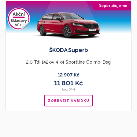
Doporučujeme
ŠKODA Superb
2.0 Tdi 142kw 4 x4 Sportline Co mbi Dsg
12 907 Kč
11 801 Kč
bez DPH
ZOBRAZIT NABÍDKU