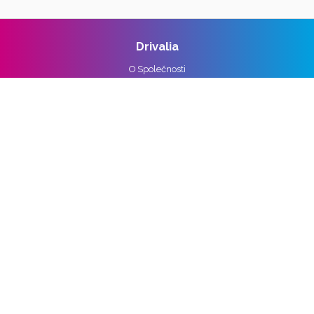
Drivalia
O Společnosti
Reference
Kariéra
Práva k osobním údajům
Pro média
Ochrana osobních údajů
Správa nastavení cookies
Vozidla
Alpine
Audi
BMW
Cupra
DS
Ford