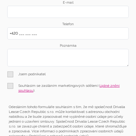
E-mail
Telefon
Poznámka
Jsem podnikatel
Souhlasím se zasíláním marketingových sdělení (
úplné znění
souhlasu
).
Odesláním tohoto formuláře souhlasím s tím, že mě společnost Drivalia
Lease Czech Republic s.r.o. může kontaktovat s adresnou obchodní
nabídkou a že bude zpracovávat mé vyplněné osobní údaje pro účely
jednání o uzavření smlouvy. Společnost Drivalia Lease Czech Republic
s.r.o. se zavazuje chránit a zabezpečit osobní údaje, které shromažďuje
a zpracovává. Více informací o podmínkách zpracování osobních údajů