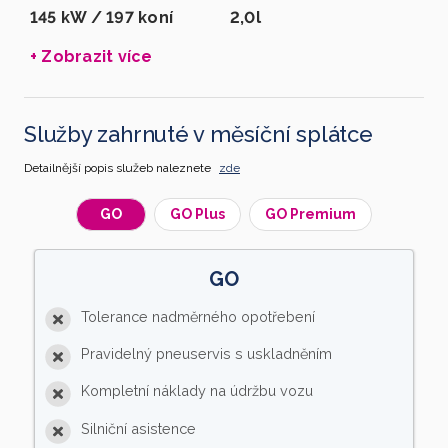
145 kW / 197 koní
2,0l
+ Zobrazit více
Služby zahrnuté v měsíční splátce
Detailnější popis služeb naleznete
zde
GO
GO Plus
GO Premium
GO
Tolerance nadměrného opotřebení
Pravidelný pneuservis s uskladněním
Kompletní náklady na údržbu vozu
Silniční asistence