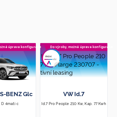
ožná úprava konfigurace
Do výroby, možná úprava konfigurace
Doporučujeme
S-BENZ Glc
VW Id.7
 D 4mati c
Id.7 Pro People 210 Kw, Kap. 77 Kwh