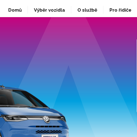
Domů
Výběr vozidla
O službě
Pro řidiče