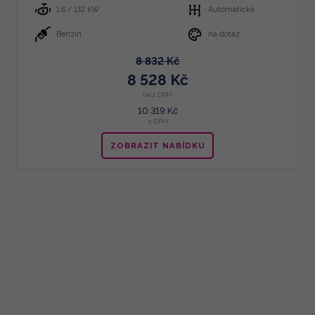
1.6 / 132 kW
Automatická
Benzín
na dotaz
8 832 Kč
8 528 Kč
bez DPH
10 319 Kč
s DPH
ZOBRAZIT NABÍDKU