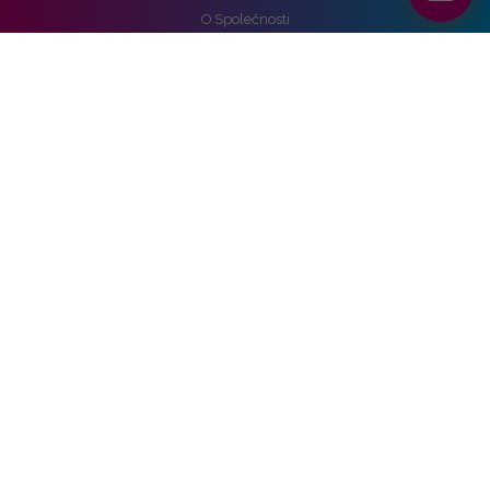
O Společnosti
Reference
Kariéra
Práva k osobním údajům
Pro média
Ochrana osobních údajů
Správa nastavení cookies
Vozidla
Alpine
Audi
BMW
Cupra
DS
Ford
Hyundai
KIA
Mercedes-benz
Nissan
Opel
Peugeot