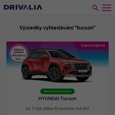
Výsledky vyhledávání "tucson"
Doporučujeme
Balíček služeb GO plus
HYUNDAI Tucson
1.6 T-Gdi 132kw N Linestyle 4x4 Dct