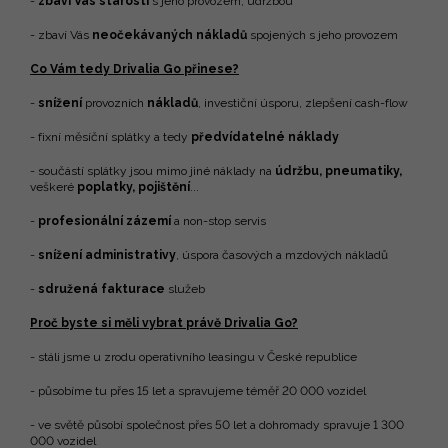
-
zbaví
V
ás starostí
s jeho provozem, údržbou
- zbaví Vás
neočekávaných nákladů
spojených s jeho provozem
Co Vám tedy Drivalia Go přinese?
-
snížení
provozních
nákladů
, investiční úsporu, zlepšení cash-flow
- fixní měsíční splátky a tedy
předvídatelné náklady
- součástí splátky jsou mimo jiné náklady na
údržbu, pneumatiky,
veškeré
poplatky, pojištění
...
-
profesionální zázemí
a non-stop servis
-
snížení administrativy
, úspora časových a mzdových nákladů
-
sdružená fakturace
služeb
Proč byste si měli vybrat právě Drivalia Go?
- stáli jsme u zrodu operativního leasingu v České republice
- působíme tu přes 15 let a spravujeme téměř 20 000 vozidel
- ve světě působí společnost přes 50 let a dohromady spravuje 1 300
000 vozidel