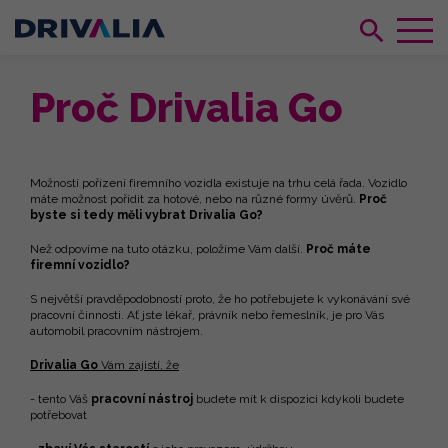
Proč Drivalia Go
Možností pořízení firemního vozidla existuje na trhu celá řada. Vozidlo
máte možnost pořídit za hotové, nebo na různé formy úvěrů.
Proč
byste si tedy měli vybrat Drivalia Go?
Než odpovíme na tuto otázku, položíme Vám další.
Proč máte
firemní vozidlo?
S největší pravděpodobností proto, že ho potřebujete k vykonávání své
pracovní činnosti. Ať jste lékař, právník nebo řemeslník, je pro Vás
automobil pracovním nástrojem.
Drivalia Go
Vám zajistí, že
- tento Váš
pracovní nástroj
budete mít k dispozici kdykoli budete
potřebovat