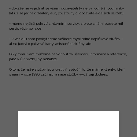
- dokážeme vyjednat se všemi dodavateli ty nejvýhodnější podmínky
(ať už se jedná o dealery aut, pojišťovny či dodavatele dalších služeb)
- máme nejširší pokrytí smluvními servisy, a proto s námi budete mít
servis vždy po ruce
- k vozidlu Vám poskytneme veškeré myslitelné doplňkové služby -
ať se jedná o palivové karty, asistenční služby, atd.
Díky tomu vám můžeme nabídnout zkušenosti, informace a reference,
jaké v ČR nikdo jiný nenabízí.
O tom, že naše služby jsou kvalitní, svědčí i to, že máme klienty, kteří
s námi v roce 1996 začínali, a naše služby využívají dodnes.