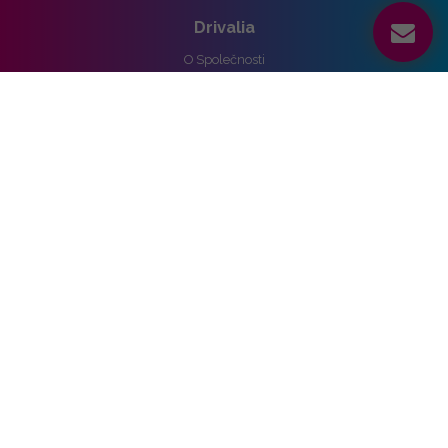
Drivalia
O Společnosti
Reference
Kariéra
Práva k osobním údajům
Pro média
Ochrana osobních údajů
Správa nastavení cookies
Vozidla
Alpine
Audi
BMW
Cupra
DS
Ford
Hyundai
KIA
Mercedes-benz
Nissan