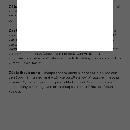
Záloha na budoucí splátky …
záloha, jejíž výši je možné si zvolit (při
splnění podmínek definovaných LP), a která je splatná po podpisu
smlouvy. Poměrná část této zálohy je každý měsíc odečtena
od měsíční splátky a ta je tak o tuto částku ponížena.
Zástupce Klienta
– fyzická osoba pověřená k zastupování Klienta
v jednání ve věcech smluvních dle LS, jež je Klientem označena v LS.
Zástupce Klienta je oprávněn činit za Klienta veškeré právní úkony
dle LS, s výjimkou právních úkonů směřujících k ukončení LS.
Zástupce Klienta je oprávněn k získání přístupu k Portálu a Aplikacím,
zadávání informací vyžadovaných pro používání Aplikací, a dále
k vytváření a změnám uživatelských účtů Pověřených osob pro přístup
k Portálu a Aplikacím.
Zůstatková cena
– předpokládaná prodejní cena Vozidla v poslední
den Doby nájmu sjednané v LS, kterou LP stanoví při uzavření nebo při
změně LS, a to s ohledem na předpokládané stáří Vozidla, celkový
kalkulovaný počet najetých km a předpokládané běžné opotřebení
Vozidla.