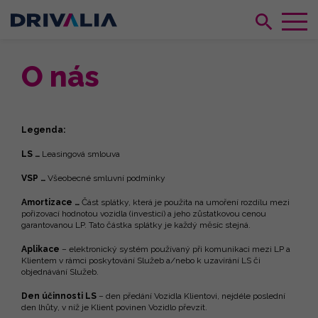
O nás
Legenda:
LS …
Leasingová smlouva
VSP …
Všeobecné smluvní podmínky
Amortizace …
Část splátky, která je použita na umoření rozdílu mezi
pořizovací hodnotou vozidla (investicí) a jeho zůstatkovou cenou
garantovanou LP. Tato částka splátky je každý měsíc stejná.
Aplikace
– elektronický systém používaný při komunikaci mezi LP a
Klientem v rámci poskytování Služeb a/nebo k uzavírání LS či
objednávání Služeb.
Den účinnosti LS
– den předání Vozidla Klientovi, nejdéle poslední
den lhůty, v níž je Klient povinen Vozidlo převzít.