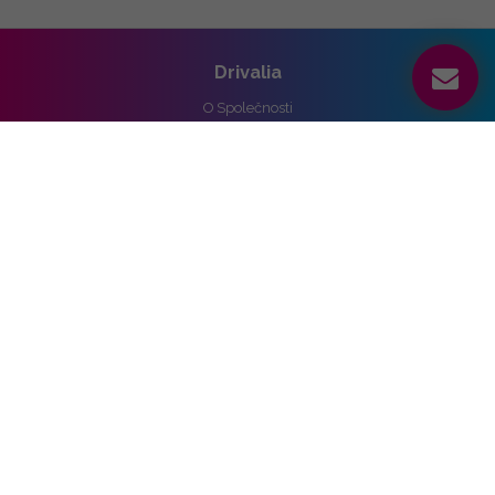
Drivalia
O Společnosti
Reference
Kariéra
Práva k osobním údajům
Pro média
Ochrana osobních údajů
Správa nastavení cookies
Vozidla
Alpine
Audi
BMW
Cupra
DS
Ford