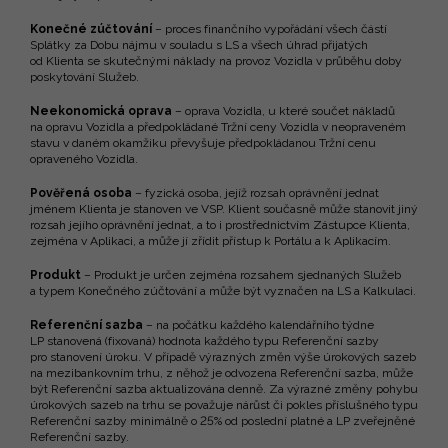
Konečné zúčtování
– proces finančního vypořádání všech částí
Splátky za Dobu nájmu v souladu s LS a všech úhrad přijatých
od Klienta se skutečnými náklady na provoz Vozidla v průběhu doby
poskytování Služeb.
Neekonomická oprava
– oprava Vozidla, u které součet nákladů
na opravu Vozidla a předpokládané Tržní ceny Vozidla v neopraveném
stavu v daném okamžiku převyšuje předpokládanou Tržní cenu
opraveného Vozidla.
Pověřená osoba
– fyzická osoba, jejíž rozsah oprávnění jednat
jménem Klienta je stanoven ve VSP. Klient současně může stanovit jiný
rozsah jejího oprávnění jednat, a to i prostřednictvím Zástupce Klienta,
zejména v Aplikaci, a může jí zřídit přístup k Portálu a k Aplikacím.
Produkt
– Produkt je určen zejména rozsahem sjednaných Služeb
a typem Konečného zúčtování a může být vyznačen na LS a Kalkulaci.
Referenční sazba
– na počátku každého kalendářního týdne
LP stanovená (fixovaná) hodnota každého typu Referenční sazby
pro stanovení úroku. V případě výrazných změn výše úrokových sazeb
na mezibankovním trhu, z něhož je odvozena Referenční sazba, může
být Referenční sazba aktualizována denně. Za výrazné změny pohybu
úrokových sazeb na trhu se považuje nárůst či pokles příslušného typu
Referenční sazby minimálně o 25% od poslední platné a LP zveřejněné
Referenční sazby.