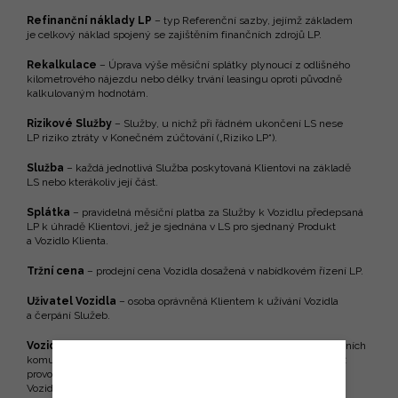
Refinanční náklady LP
– typ Referenční sazby, jejímž základem
je celkový náklad spojený se zajištěním finančních zdrojů LP.
Rekalkulace
– Úprava výše měsíční splátky plynoucí z odlišného
kilometrového nájezdu nebo délky trvání leasingu oproti původně
kalkulovaným hodnotám.
Rizikové Služby
– Služby, u nichž při řádném ukončení LS nese
LP riziko ztráty v Konečném zúčtování („Riziko LP“).
Služba
– každá jednotlivá Služba poskytovaná Klientovi na základě
LS nebo kterákoliv její část.
Splátka
– pravidelná měsíční platba za Služby k Vozidlu předepsaná
LP k úhradě Klientovi, jež je sjednána v LS pro sjednaný Produkt
a Vozidlo Klienta.
Tržní cena
– prodejní cena Vozidla dosažená v nabídkovém řízení LP.
Uživatel Vozidla
– osoba oprávněná Klientem k užívání Vozidla
a čerpání Služeb.
Vozidlo
– silniční vozidlo vyrobené za účelem provozu na pozemních
komunikacích nebo zvláštní vozidlo vyrobené k jiným účelům než
provozu na pozemních komunikacích nebo jiná dopravní technika.
Vozidlo je specifikováno v LS a Kalkulaci.