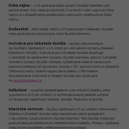
Doba nájmu
– v LS sjednaná doba užívání Vozidla Klientem, jež
počíná dnem, kdy nabývá účinnosti LS a končí v den uplynutí Doby
nájmu a v případě jejího prodloužení uplynutím prodloužené Doby
nájmu.
Dodavatel
– třetí osoba, kterou LP autorizoval k dodávání Vozidel
nebo poskytování příslušných částí Služeb Klientovi.
Instrukce pro Uživatele Vozidla
– soubor dokumentace
ke Službám sjednaným v LS, který je v aktuálním rozsahu dodáván
Klientovi k Vozidlu. Instrukce pro Uživatele Vozidla obsahuje
v závislosti na sjednaném rozsahu Služeb zejména: pokyny Uživateli
Vozidla k čerpání Služeb, doklady vyžadované obecně závaznými
právními předpisy při používání Vozidla v ČR, servisní knihu a případně
i Palivovou kartu včetně neporušené obálky s PIN kódem.
Aktualizované instrukce k čerpání Služeb jsou dostupné
na
www.drivaliago.cz
.
Kalkulace
– výpočet předpokládané výše měsíční Splátky před
uzavřením LS či při změně LS ve formalizované podobě určené
LP obsahující specifikaci Klienta, Vozidla, Produktu a Služeb.
Klientské centrum
– Služba zajišťovaná LP za účelem informování
Klienta a Uživatelů Vozidel nebo registrování jejich požadavků
v souvislosti s poskytováním Služeb Klientovi. Tato Služba může být
poskytována prostřednictvím telefonického kontaktu, Portálu, Aplikace
nebo jinými prostředky elektronické komunikace.