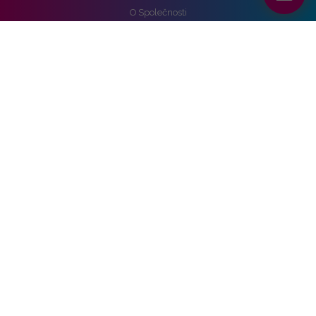
O Společnosti
Reference
Kariéra
Práva k osobním údajům
Pro média
Ochrana osobních údajů
Správa nastavení cookies
Vozidla
Alpine
Audi
BMW
Cupra
DS
Ford
Hyundai
KIA
Mercedes-benz
Nissan
Opel
Peugeot