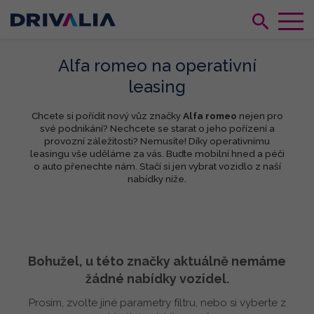
Alfa romeo na operativní
leasing
Chcete si pořídit nový vůz značky
Alfa romeo
nejen pro
své podnikání? Nechcete se starat o jeho pořízení a
provozní záležitosti? Nemusíte! Díky operativnímu
leasingu vše uděláme za vás. Buďte mobilní hned a péči
o auto přenechte nám. Stačí si jen vybrat vozidlo z naší
nabídky níže.
Bohužel, u této značky aktuálně nemáme
žádné nabídky vozidel.
Prosím, zvolte jiné parametry filtru, nebo si vyberte z