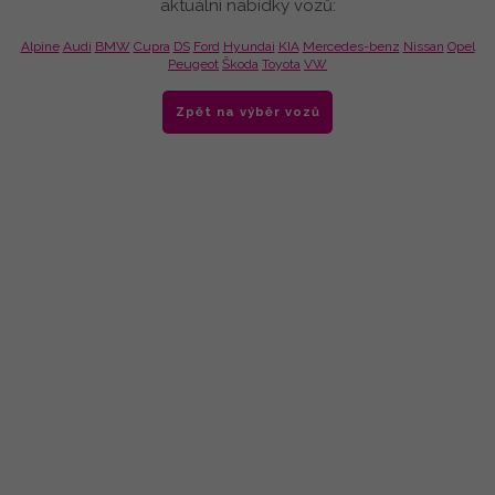
aktuální nabídky vozů:
Alpine
Audi
BMW
Cupra
DS
Ford
Hyundai
KIA
Mercedes-benz
Nissan
Opel
Peugeot
Škoda
Toyota
VW
Zpět na výběr vozů