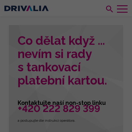
Co dělat když ...
nevím si rady
s tankovací
platební kartou.
Kontaktujte naší non-stop linku
+420 222 829 399
a postupujte dle instrukcí operátora.