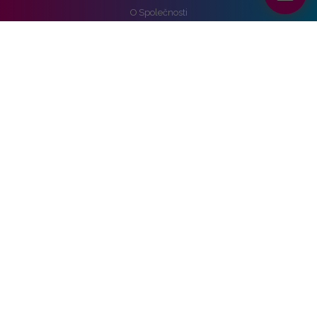
O Společnosti
Reference
Kariéra
Práva k osobním údajům
Pro média
Ochrana osobních údajů
Správa nastavení cookies
Vozidla
Alpine
Audi
BMW
Cupra
DS
Ford
Hyundai
KIA
Mercedes-benz
Nissan
Opel
Peugeot