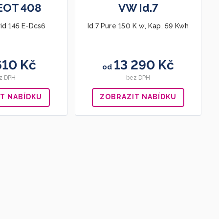
EOT 408
VW Id.7
rid 145 E-Dcs6
Id.7 Pure 150 K w, Kap. 59 Kwh
610 Kč
13 290 Kč
od
z DPH
bez DPH
T NABÍDKU
ZOBRAZIT NABÍDKU