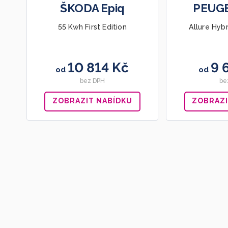
ŠKODA Epiq
PEUG
55 Kwh First Edition
Allure Hyb
10 814 Kč
9 
od
od
bez DPH
be
ZOBRAZIT NABÍDKU
ZOBRAZI