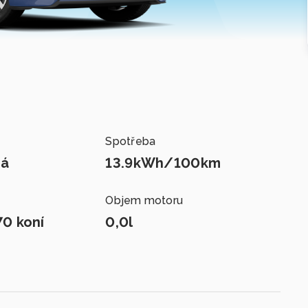
Spotřeba
ká
13.9kWh/100km
Objem motoru
70 koní
0,0l