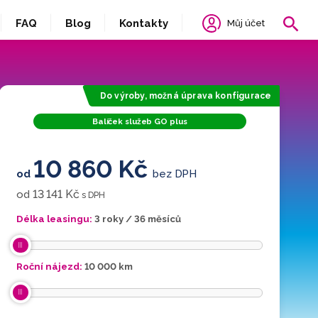
FAQ
Blog
Kontakty
Můj účet
Do výroby, možná úprava konfigurace
Balíček služeb GO plus
10 860 Kč
od
bez DPH
13 141 Kč
od
s DPH
Délka leasingu:
3 roky / 36 měsíců
Roční nájezd:
10 000
km