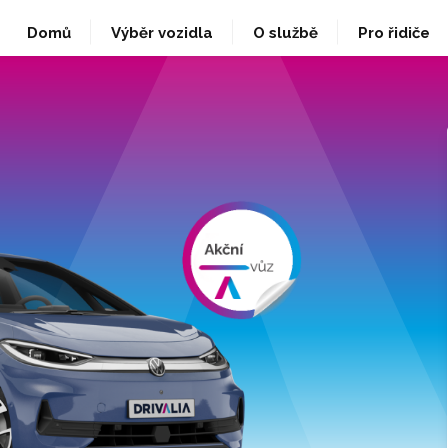
Domů
Výběr vozidla
O službě
Pro řidiče