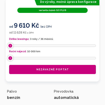
Do výroby, možná úprava konfigurace
varianta služeb GO PLUS
9 610 Kč
od
bez DPH
11 628 Kč
od
s DPH
Délka leasingu:
3 roky / 36 měsíců
Roční nájezd:
10 000
km
NEZÁVAZNĚ POPTAT
Palivo
Převodovka
benzín
automatická