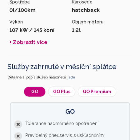
Spotřeba
Karoserie
0l/100km
hatchback
Výkon
Objem motoru
107 kW / 145 koní
1,2l
+ Zobrazit více
Služby zahrnuté v měsíční splátce
Detailnější popis služeb naleznete
zde
GO
GO Plus
GO Premium
GO
Tolerance nadměrného opotřebení
Pravidelný pneuservis s uskladněním