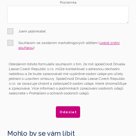
Poznámka
Jsem podnikatel
Souhlasím se zasíláním marketingových sdělení (
úplné znění
souhlasu
).
Odesláním tohoto formuláře souhlasím s tím, že mě společnost Drivalia
Lease Czech Republic s.r.o. může kontaktovat s adresnou obchodní
nabídkou a že bude zpracovávat mé vyplněné osobní údaje pro účely
jednání o uzavření smlouvy. Společnost Drivalia Lease Czech Republic
s.r.o. se zavazuje chránit a zabezpečit osobní údaje, které shromažďuje
a zpracovává. Více informací o podmínkách zpracování osobních údajů
naleznete v Prohlášení o ochraně osobních údajů.
Mohlo by se vám líbit