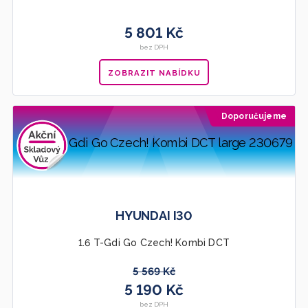
5 801 Kč
bez DPH
ZOBRAZIT NABÍDKU
Doporučujeme
HYUNDAI I30
1.6 T-Gdi Go Czech! Kombi DCT
5 569 Kč
5 190 Kč
bez DPH