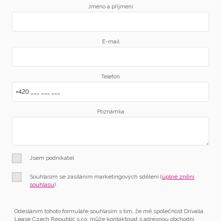
Jméno a příjmení
E-mail
Telefon
Poznámka
Jsem podnikatel
Souhlasím se zasíláním marketingových sdělení (
úplné znění
souhlasu
).
Odesláním tohoto formuláře souhlasím s tím, že mě společnost Drivalia
Lease Czech Republic s.r.o. může kontaktovat s adresnou obchodní