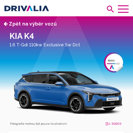
Zpět na výběr vozů
KIA K4
1.6 T-Gdi 110kw Exclusive Sw Dct
Fotografie mohou být pouze ilustrativní.
č. 911903