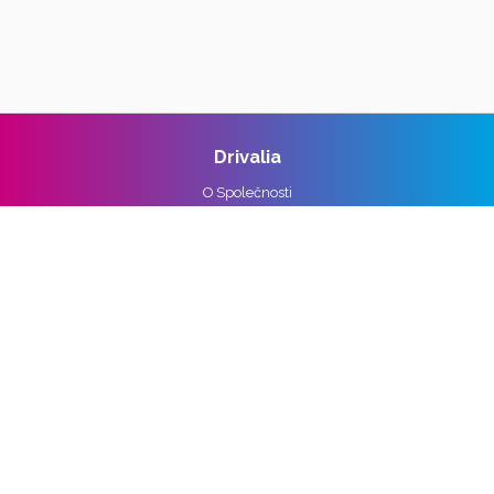
Drivalia
O Společnosti
Reference
Kariéra
Práva k osobním údajům
Pro média
Ochrana osobních údajů
Správa nastavení cookies
Vozidla
Alpine
Audi