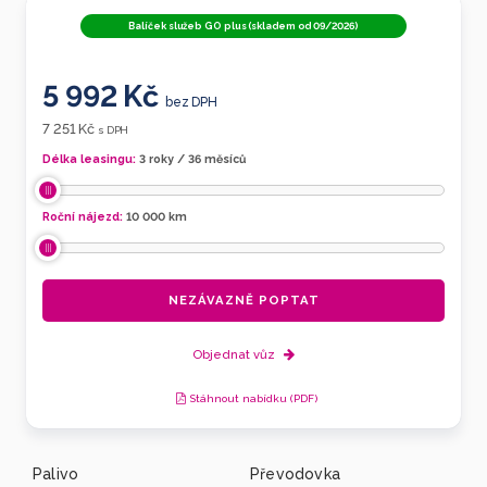
Balíček služeb GO plus (skladem od 09/2026)
5 992 Kč
bez DPH
7 251 Kč
s DPH
Délka leasingu:
3 roky / 36 měsíců
Roční nájezd:
10 000
km
NEZÁVAZNĚ POPTAT
Objednat vůz
Stáhnout nabídku (PDF)
Palivo
Převodovka