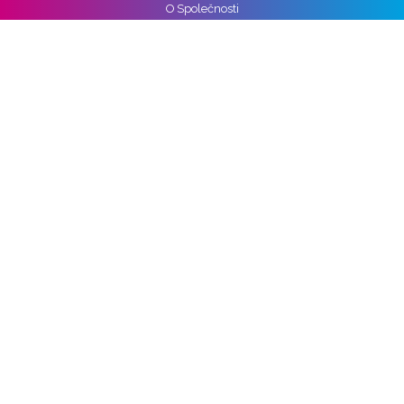
O Společnosti
Reference
Kariéra
Práva k osobním údajům
Pro média
Ochrana osobních údajů
Správa nastavení cookies
Vozidla
Alpine
Audi
BMW
Cupra
DS
Ford
Hyundai
KIA
Mercedes-benz
Nissan
Opel
Peugeot
Škoda
Toyota