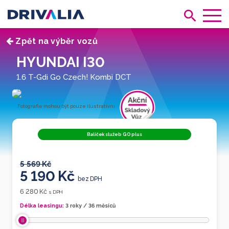
Zpět na výběr vozů
HYUNDAI I30
1.6 T-Gdi Go Czech! Kombi DCT
Fotografie mohou být pouze ilustrativní.
č. 912007
Balíček služeb GO plus
5 569 Kč
5 190 Kč
bez DPH
6 280 Kč
s DPH
Délka leasingu:
3 roky / 36 měsíců