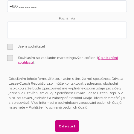
Poznámka
Jsem podnikatel
Souhlasím se zasíláním marketingových sdělení (
úplné znění
souhlasu
).
Odesláním tohoto formuláře souhlasím s tím, že mě společnost Drivalia
Lease Czech Republic s.r.o. může kontaktovat s adresnou obchodní
nabídkou a že bude zpracovávat mé vyplněné osobní údaje pro účely
jednání o uzavření smlouvy. Společnost Drivalia Lease Czech Republic
s.r.o. se zavazuje chránit a zabezpečit osobní údaje, které shromažďuje
a zpracovává. Více informací o podmínkách zpracování osobních údajů
naleznete v Prohlášení o ochraně osobních údajů.