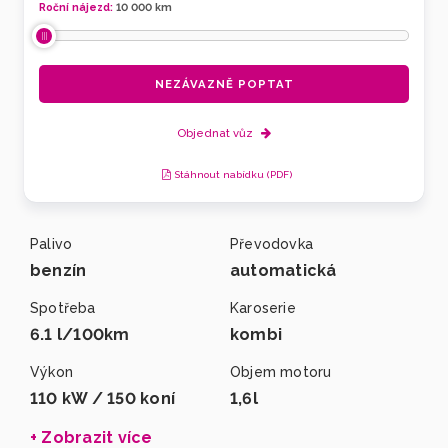
Roční nájezd:
10 000
km
NEZÁVAZNĚ POPTAT
Objednat vůz
Stáhnout nabídku (PDF)
Palivo
Převodovka
benzín
automatická
Spotřeba
Karoserie
6.1 l/100km
kombi
Výkon
Objem motoru
110 kW / 150 koní
1,6l
+ Zobrazit více