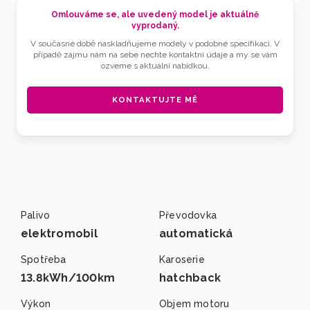
Omlouváme se, ale uvedený model je aktuálně
vyprodaný.
V současné době naskladňujeme modely v podobné specifikaci. V
případě zájmu nám na sebe nechte kontaktní údaje a my se vám
ozveme s aktuální nabídkou.
KONTAKTUJTE MĚ
Palivo
Převodovka
elektromobil
automatická
Spotřeba
Karoserie
13.8kWh/100km
hatchback
Výkon
Objem motoru