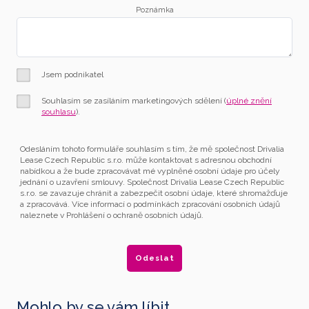
Poznámka
Jsem podnikatel
Souhlasím se zasíláním marketingových sdělení (
úplné znění
souhlasu
).
Odesláním tohoto formuláře souhlasím s tím, že mě společnost Drivalia
Lease Czech Republic s.r.o. může kontaktovat s adresnou obchodní
nabídkou a že bude zpracovávat mé vyplněné osobní údaje pro účely
jednání o uzavření smlouvy. Společnost Drivalia Lease Czech Republic
s.r.o. se zavazuje chránit a zabezpečit osobní údaje, které shromažďuje
a zpracovává. Více informací o podmínkách zpracování osobních údajů
naleznete v Prohlášení o ochraně osobních údajů.
Mohlo by se vám líbit