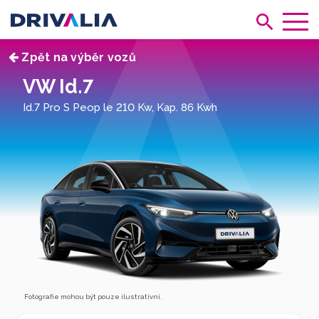
Zpět na výběr vozů
VW Id.7
Id.7 Pro S Peop le 210 Kw, Kap. 86 Kwh
Fotografie mohou být pouze ilustrativní.