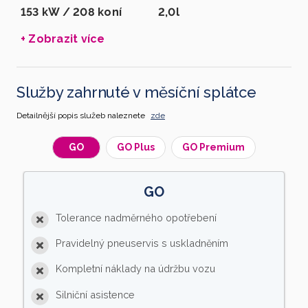
153 kW / 208 koní
2,0l
+ Zobrazit více
Služby zahrnuté v měsíční splátce
Detailnější popis služeb naleznete
zde
GO
GO Plus
GO Premium
GO
Tolerance nadměrného opotřebení
Pravidelný pneuservis s uskladněním
Kompletní náklady na údržbu vozu
Silniční asistence