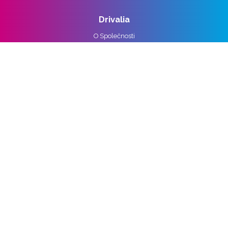
Drivalia
O Společnosti
Reference
Kariéra
Práva k osobním údajům
Pro média
Ochrana osobních údajů
Správa nastavení cookies
Vozidla
Alpine
Audi
BMW
Cupra
DS
Ford
Hyundai
KIA