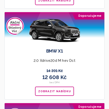
ZOBRAZIT NABÍDKU
Doporučujeme
BMW X1
2.0 Xdrive20d M hev Dct
14 391 Kč
12 608 Kč
bez DPH
ZOBRAZIT NABÍDKU
Doporučujeme