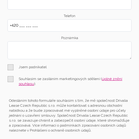
Telefon
Poznámka
Jsem podnikatel
Souhlasím se zasíláním marketingových sdělení (
úplné znění
souhlasu
).
Odesláním tohoto formuláře souhlasím s tím, že mě společnost Drivalia
Lease Czech Republic s.r.o. může kontaktovat s adresnou obchodní
nabídkou a že bude zpracovávat mé vyplněné osobní údaje pro účely
jednání o uzavření smlouvy. Společnost Drivalia Lease Czech Republic
s.r.o. se zavazuje chránit a zabezpečit osobní údaje, které shromažďuje
a zpracovává. Více informací o podmínkách zpracování osobních údajů
naleznete v Prohlášení o ochraně osobních údajů.