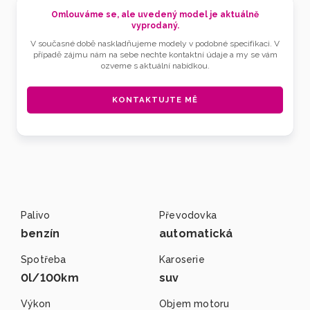
Omlouváme se, ale uvedený model je aktuálně
vyprodaný.
V současné době naskladňujeme modely v podobné specifikaci. V
případě zájmu nám na sebe nechte kontaktní údaje a my se vám
ozveme s aktuální nabídkou.
KONTAKTUJTE MĚ
Palivo
Převodovka
benzín
automatická
Spotřeba
Karoserie
0l/100km
suv
Výkon
Objem motoru