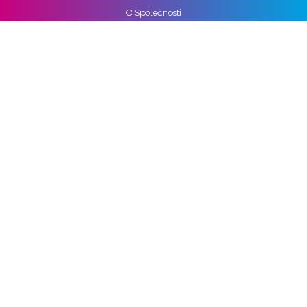
O Společnosti
Reference
Kariéra
Práva k osobním údajům
Pro média
Ochrana osobních údajů
Správa nastavení cookies
Vozidla
Alpine
Audi
BMW
Cupra
DS
Ford
Hyundai
KIA
Mercedes-benz
Nissan
Opel
Peugeot