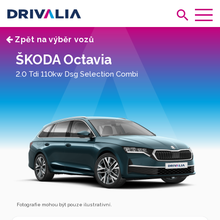
Zpět na výběr vozů
ŠKODA Octavia
2.0 Tdi 110kw Dsg Selection Combi
Fotografie mohou být pouze ilustrativní.