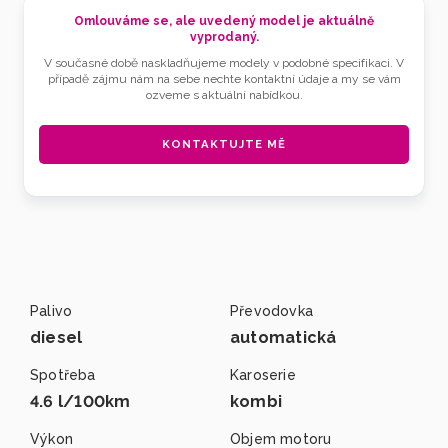
Omlouváme se, ale uvedený model je aktuálně
vyprodaný.
V současné době naskladňujeme modely v podobné specifikaci. V
případě zájmu nám na sebe nechte kontaktní údaje a my se vám
ozveme s aktuální nabídkou.
KONTAKTUJTE MĚ
Palivo
Převodovka
diesel
automatická
Spotřeba
Karoserie
4.6 l/100km
kombi
Výkon
Objem motoru