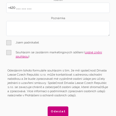
Poznámka
Jsem podnikatel
Souhlasím se zasíláním marketingových sdělení (
úplné znění
souhlasu
).
Odesláním tohoto formuláře souhlasím s tím, že mě společnost Drivalia
Lease Czech Republic s.r.o. může kontaktovat s adresnou obchodní
nabídkou a že bude zpracovávat mé vyplněné osobní údaje pro účely
jednání o uzavření smlouvy. Společnost Drivalia Lease Czech Republic
s.r.o. se zavazuje chránit a zabezpečit osobní údaje, které shromažďuje
a zpracovává. Více informací o podmínkách zpracování osobních údajů
naleznete v Prohlášení o ochraně osobních údajů.