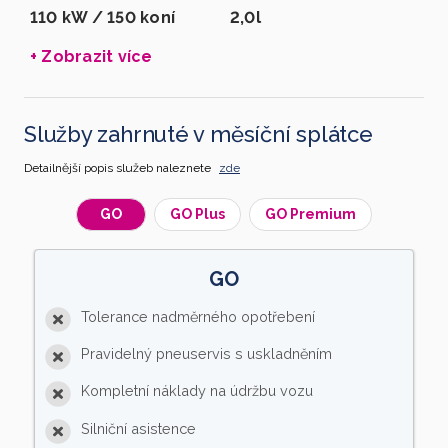
110 kW / 150 koní
2,0l
+ Zobrazit více
Služby zahrnuté v měsíční splátce
Detailnější popis služeb naleznete
zde
GO
GO Plus
GO Premium
GO
Tolerance nadměrného opotřebení
Pravidelný pneuservis s uskladněním
Kompletní náklady na údržbu vozu
Silniční asistence