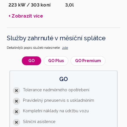
223 kW / 303 koní
3,0l
+ Zobrazit více
Služby zahrnuté v měsíční splátce
Detailnější popis služeb naleznete
zde
GO
GO Plus
GO Premium
GO
Tolerance nadměrného opotřebení
Pravidelný pneuservis s uskladněním
Kompletní náklady na údržbu vozu
Silniční asistence