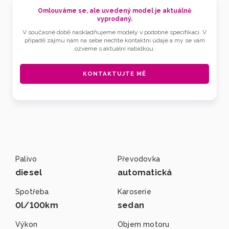
Omlouváme se, ale uvedený model je aktuálně
vyprodaný.
V současné době naskladňujeme modely v podobné specifikaci. V
případě zájmu nám na sebe nechte kontaktní údaje a my se vám
ozveme s aktuální nabídkou.
KONTAKTUJTE MĚ
Palivo
Převodovka
diesel
automatická
Spotřeba
Karoserie
0l/100km
sedan
Výkon
Objem motoru