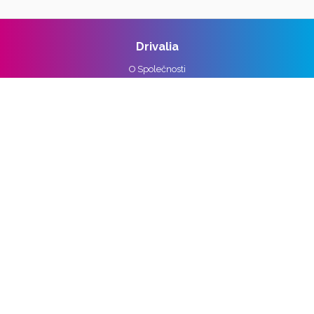
Drivalia
O Společnosti
Reference
Kariéra
Práva k osobním údajům
Pro média
Ochrana osobních údajů
Správa nastavení cookies
Vozidla
Alpine
Audi
BMW
Cupra
DS
Ford