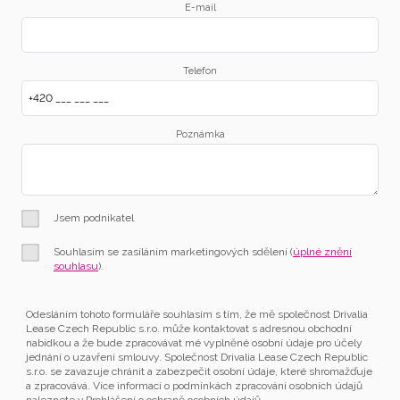
E-mail
Telefon
Poznámka
Jsem podnikatel
Souhlasím se zasíláním marketingových sdělení (
úplné znění
souhlasu
).
Odesláním tohoto formuláře souhlasím s tím, že mě společnost Drivalia
Lease Czech Republic s.r.o. může kontaktovat s adresnou obchodní
nabídkou a že bude zpracovávat mé vyplněné osobní údaje pro účely
jednání o uzavření smlouvy. Společnost Drivalia Lease Czech Republic
s.r.o. se zavazuje chránit a zabezpečit osobní údaje, které shromažďuje
a zpracovává. Více informací o podmínkách zpracování osobních údajů