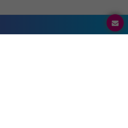
Sociální sítě
Kontakt
+420 222 829 399
Drivalia Lease Czech
Republic
Bucharova 1423/6
158 00 Praha 5
Česká republika